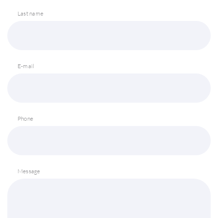
Last name
E-mail
Phone
Message