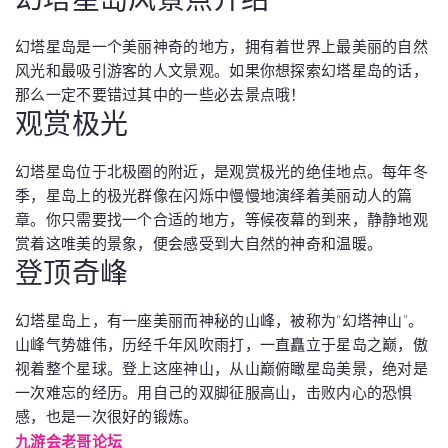
幻塔星岛是一个美丽神奇的地方，拥有着世界上最美丽的自然
风光和最吸引游客的人文景观。如果你想探索幻塔星岛的话，
那么一定不要错过其中的一些必去景点哦！
观赏极光
幻塔星岛位于北极圈的附近，是观赏极光的绝佳地点。每年冬
季，星岛上的极光群像在闪烁中慢慢地演绎着美丽动人的篇
章。你只需要找一个合适的地方，等候夜幕的到来，静静地观
赏着这唯美的景象，便会感受到大自然的神奇和温暖。
登顶奇峰
幻塔星岛上，有一座美丽而神秘的山峰，被称为“幻塔神山”。
山峰气势雄伟，历经千年风吹雨打，一直矗立于星岛之巅，傲
视着整个星球。登上这座神山，从山巅俯瞰星岛美景，绝对是
一次难忘的经历。用自己的双脚征服高山，击败内心的恐惧
感，也是一次很好的锻炼。
九游会老哥论坛